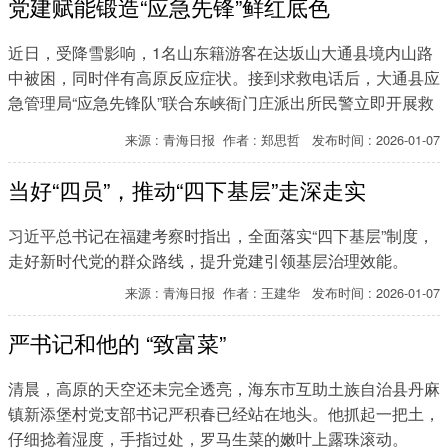
党建赋能锻造“应急先锋”鲜红底色
近日，受降雪影响，1名山东籍游客在达坂山大通县境内山路
中被困，同时伴有高原反应症状。接到求救电话后，大通县应
急管理局“应急先锋队”联合东峡衙门庄派出所民警立即开展救
援行动，最终历经半个多小时找到被困车辆并成功解救人员。
来源 : 青海日报 作者 : 郑思哲 发布时间 : 2026-01-07
当好“四员”，推动“四下基层”走深走实
习近平总书记在福建考察时指出，全面落实“四下基层”制度，
走好新时代党的群众路线，提升党建引领基层治理效能。
来源 : 青海日报 作者 : 王建华 发布时间 : 2026-01-07
严书记和他的 “致富菜”
清晨，高原的天空还未完全透亮，海东市互助土族自治县丹麻
镇新添堡村党支部书记严积春已经站在地头。他抓起一把土，
仔细捻着湿度，手指过处，罗马生菜的嫩叶上露珠滚动。