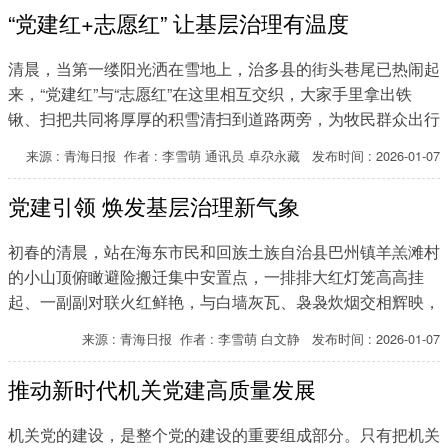
“党建红+志愿红” 让基层治理有温度
清晨，当第一缕阳光洒在雪地上，治多县的街头巷尾已热闹起
来，“党建红”与“志愿红”在这里相互交织，大家手里拿出铁
锹、扫把共同将厚厚的积雪清扫到道路两旁，为牧民群众出行
开辟出一条条干净整洁的通道。
来源 : 青海日报 作者 : 李雪萌 通讯员 卓尕永藏 发布时间 : 2026-01-07
党建引领 焕发基层治理新气象
初春的清晨，站在海东市民和回族土族自治县巴州镇羊羔滩村
的小山顶俯瞰避险搬迁集中安置点，一排排大红灯笼高高挂
起、一副副对联火红鲜艳，与白墙灰瓦、袅袅炊烟交相辉映，
勾勒出一幅静谧温暖的乡村画卷。
来源 : 青海日报 作者 : 李雪萌 白文静 发布时间 : 2026-01-07
推动新时代机关党建高质量发展
机关党的建设，是整个党的建设的重要组成部分。只有把机关