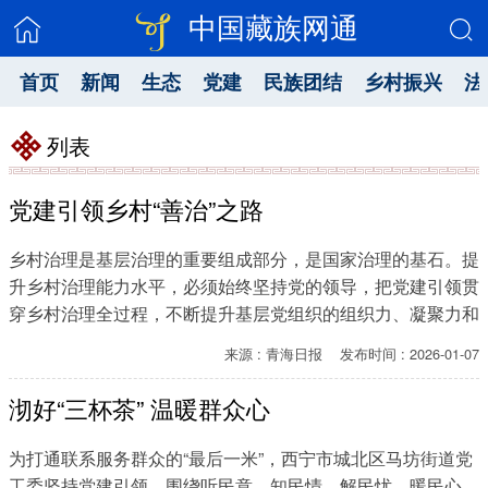
中国藏族网通
首页
新闻
生态
党建
民族团结
乡村振兴
法
列表
党建引领乡村“善治”之路
乡村治理是基层治理的重要组成部分，是国家治理的基石。提
升乡村治理能力水平，必须始终坚持党的领导，把党建引领贯
穿乡村治理全过程，不断提升基层党组织的组织力、凝聚力和
战斗力，把党的政治优势、组织优势和群众工作优势转化为治
来源 : 青海日报 发布时间 : 2026-01-07
理优势，推动乡村治理更加有序、有力、有效。
沏好“三杯茶” 温暖群众心
​为打通联系服务群众的“最后一米”，西宁市城北区马坊街道党
工委坚持党建引领，围绕听民意、知民情、解民忧、暖民心，