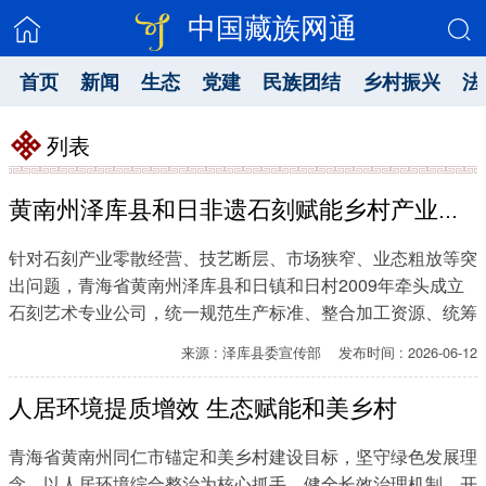
中国藏族网通
首页
新闻
生态
党建
民族团结
乡村振兴
法
列表
黄南州泽库县和日非遗石刻赋能乡村产业振兴
针对石刻产业零散经营、技艺断层、市场狭窄、业态粗放等突
出问题，青海省黄南州泽库县和日镇和日村2009年牵头成立
石刻艺术专业公司，统一规范生产标准、整合加工资源、统筹
对接市场销路，推动石刻产业从传统民间手艺向标准化、产业
来源 : 泽库县委宣传部 发布时间 : 2026-06-12
化、市场化转型。
人居环境提质增效 生态赋能和美乡村
青海省黄南州同仁市锚定和美乡村建设目标，坚守绿色发展理
念，以人居环境综合整治为核心抓手，健全长效治理机制、开