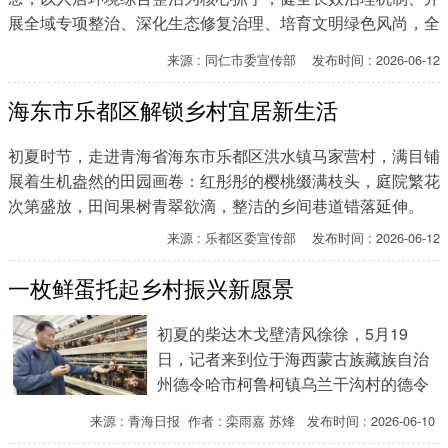
展全域专项整治、深化生态修复治理、培育文明绿色风尚，全
方位优化乡村生产生活生态环境，持续释放生态惠民红利，让
来源 : 同仁市委宣传部 发布时间 : 2026-06-12
干净整洁、生态宜居成为同仁乡村发展的鲜明标识。
海东市乐都区解锁乡村宜居新生活
初夏时节，走进青海省海东市乐都区洪水镇马家营村，满目铺
展着生机盎然的田园画卷：红彤彤的樱桃缀满枝头，庭院繁花
次第盛放，田间果树青翠欲滴，整洁的乡间巷道错落延伸。
来源 : 乐都区委宣传部 发布时间 : 2026-06-12
一枚鲜蛋托起乡村振兴新愿景
初夏的柴达木戈壁清风徐徐，5月19
日，记者来到位于海西蒙古族藏族自治
州德令哈市柯鲁柯镇乌兰干沟村的德令
哈柯农人优鲜来农业有限公司的蛋鸡养
来源 : 青海日报 作者 : 栾雨嘉 苏烽 发布时间 : 2026-06-10
殖基地，一排排现代化养殖厂房整齐排