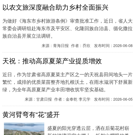
列，“咯咯咯……”鸡鸣声此起彼伏、响
以农文旅深度融合助力乡村全面振兴
彻耳畔。
为做好《海东市乡村旅游条例》审查批准工作，近日，省人大
常委会调研组赴海东市及平安区、化隆回族自治县、循化撒拉
族自治县开展立法调研。
来源 : 青海日报 作者 : 乔欣 发布时间 : 2026-06-08
天祝：推动高原夏菜产业提质增效
近日，作为甘肃省高原夏菜主产区之一的天祝县田间地头一片
繁忙，成排的优质菜苗整齐地扎根沃土，在雨水滋润下舒展新
绿，为全年高原夏菜产业丰田增收筑牢坚实基础。
来源 : 甘肃日报 作者 : 金奉乾 李元学 发布时间 : 2026-06-05
黄河臂弯有“花”盛开
盛夏的阳光穿透云层，洒在后菊花村崭