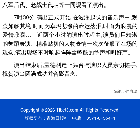
八军后代、老战士代表等一同观看了演出。
7时30分,演出正式开始,在波澜起伏的音乐声中,观
众如临其境,时而为卓玛悲惨的命运落泪,时而为浪漫的
爱情欣喜……近两个小时的演出过程中,演员们用精湛
的舞蹈表演、精准贴切的人物表情一次次征服了在场的
观众,演出现场不时响起阵阵雷鸣般的掌声和叫好声。
演出结束后,孟德利走上舞台与演职人员亲切握手,
祝贺演出圆满成功并合影留念。
编辑 : 钟自珍
Copyright © 2026 Tibet3.com All Rights Reserved.
版权所有：青海日报社 电话： 0971-8455441