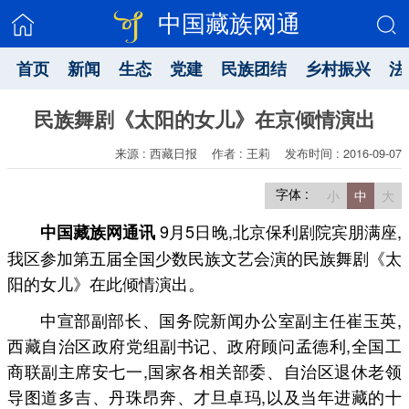
中国藏族网通
首页
新闻
生态
党建
民族团结
乡村振兴
法
民族舞剧《太阳的女儿》在京倾情演出
来源 : 西藏日报
作者 : 王莉
发布时间 : 2016-09-07
字体 :
小
中
大
9月5日晚,北京保利剧院宾朋满座,
中国藏族网通讯
我区参加第五届全国少数民族文艺会演的民族舞剧《太
阳的女儿》在此倾情演出。
中宣部副部长、国务院新闻办公室副主任崔玉英,
西藏自治区政府党组副书记、政府顾问孟德利,全国工
商联副主席安七一,国家各相关部委、自治区退休老领
导图道多吉、丹珠昂奔、才旦卓玛,以及当年进藏的十