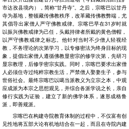
市达孜县境内），简称“甘丹寺”。之后，宗喀巴以甘丹
寺为基地，整顿藏传佛教秩序，改革藏传佛教弊端，尤
其倡导出家僧人严守佛教戒律。宗喀巴早在31岁时就
以振兴佛教戒律为己任，头戴持律者所戴的黄色僧帽，
以严守佛教戒律之标志。他针对当时不少僧人轻视经
教，不务理论的次第学习，以专修密法为终身目标的现
象，提倡出家僧人遵循佛教显密宗的修学次第，先研习
显宗教理，后修学密宗实践。同时，宗喀巴要求出家僧
人必须住寺过纯粹宗教生活，严禁僧人娶妻生子，参与
世俗社会。最终宗喀巴以噶当派教义为立宗之本，中观
应成派为本宗之思想观见，并综合各派学说之长，亲自
修行实践为证验，建立了新的佛学体系，遂形成格鲁
派，即善规派。
宗喀巴在构建寺院教育体制的过程中，不仅富有创
见性地将五部大论有机地结合在一起，而且在寺院内建