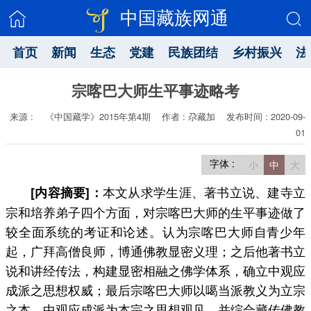
中国藏族网通
首页
新闻
生态
党建
民族团结
乡村振兴
法
宗喀巴大师生平事迹略考
来源 : 《中国藏学》2015年第4期
作者 : 尕藏加
发布时间 : 2020-09-
01
字体 :
小
中
大
本文从求学生涯、著书立说、建寺立
[内容摘要]：
宗和培养弟子四个方面，对宗喀巴大师的生平事迹做了
较全面系统的考证和论述。认为宗喀巴大师自青少年
起，广拜高僧良师，博通佛教显密义理；之后他著书立
说和讲经传法，构建显密相融之佛学体系，确立中观应
成派之思想权威；最后宗喀巴大师以噶当派教义为立宗
之本，中观应成派为本宗之思想观见，并综合藏传佛教