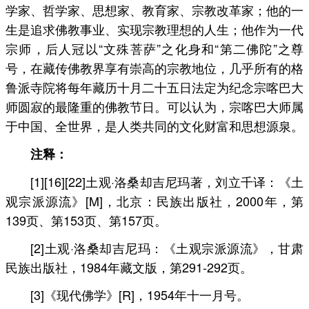
学家、哲学家、思想家、教育家、宗教改革家；他的一
生是追求佛教事业、实现宗教理想的人生；他作为一代
宗师，后人冠以“文殊菩萨”之化身和“第二佛陀”之尊
号，在藏传佛教界享有崇高的宗教地位，几乎所有的格
鲁派寺院将每年藏历十月二十五日法定为纪念宗喀巴大
师圆寂的最隆重的佛教节日。可以认为，宗喀巴大师属
于中国、全世界，是人类共同的文化财富和思想源泉。
注释：
[1][16][22]土观·洛桑却吉尼玛著，刘立千译：《土
观宗派源流》[M]，北京：民族出版社，2000年，第
139页、第153页、第157页。
[2]土观·洛桑却吉尼玛：《土观宗派源流》，甘肃
民族出版社，1984年藏文版，第291-292页。
[3]《现代佛学》[R]，1954年十一月号。