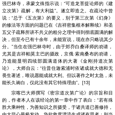
强巴林寺，承蒙文殊指示说：“可造龙菩提论师的《建
立次第》疏解，有大利益”。遂立即造之。在疏论中曾
说：“总于《五次第》的要义，别于第三次第《幻身》
的修法等方面的问题已在《吉祥密集根本解释续》和圣
五父子疏释所讲不共义的粗分之理中得到彻底圆满的解
决，但至今已有十余年，未能宣说，现在亦只略说其少
分。”当住在强巴林寺时，由于郊乔白桑译师的劝请，
尤其是吉祥帕莫主巴的摄政，京俄·索南桑布的劝请，
乃造能显明四续部圆满道体的大著《金刚持道次第
论》，大师自云：“往昔住迦索浦时依诸成就大德和无
畏生著述，唯说愿能成就大利。但以著作之时太急，未
能长久祷白，仅此没有其它特殊理由”。[13]
宗喀巴大师撰写《密宗道次第广论》的宗旨和目
的，作者本人在该经论的第一章中作了表白：“若有殊
胜大乘种性，为善知识之所摄受，于诸共道已善修持，
由大悲心最极发动，急欲救度漂流生成诸有思者；则当