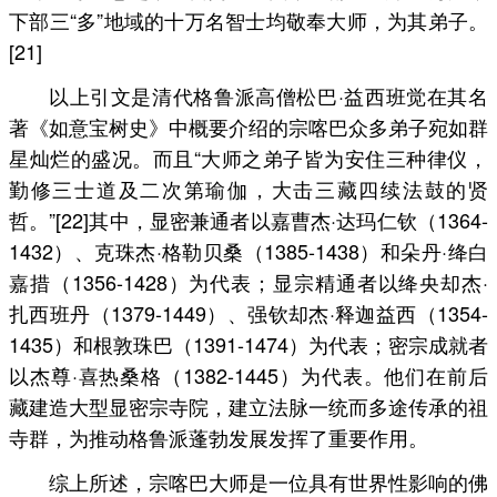
下部三“多”地域的十万名智士均敬奉大师，为其弟子。
[21]
以上引文是清代格鲁派高僧松巴·益西班觉在其名
著《如意宝树史》中概要介绍的宗喀巴众多弟子宛如群
星灿烂的盛况。而且“大师之弟子皆为安住三种律仪，
勤修三士道及二次第瑜伽，大击三藏四续法鼓的贤
哲。”[22]其中，显密兼通者以嘉曹杰·达玛仁钦（1364-
1432）、克珠杰·格勒贝桑（1385-1438）和朵丹·绛白
嘉措（1356-1428）为代表；显宗精通者以绛央却杰·
扎西班丹（1379-1449）、强钦却杰·释迦益西（1354-
1435）和根敦珠巴（1391-1474）为代表；密宗成就者
以杰尊·喜热桑格（1382-1445）为代表。他们在前后
藏建造大型显密宗寺院，建立法脉一统而多途传承的祖
寺群，为推动格鲁派蓬勃发展发挥了重要作用。
综上所述，宗喀巴大师是一位具有世界性影响的佛