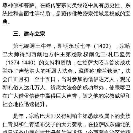
尊神佛和菩萨。在藏传密宗同类经论中具有历史性、系
统性和全面性等特质，是藏传佛教密宗领域最权威的宝
典。
三、建寺立宗
第七绕迥土牛年，即明永乐七年（1409），宗喀
巴大师得到西藏地方帕主第悉政权阐化王·札巴坚赞
（1374-1440）的支持和资助，在拉萨大昭寺首次成功
举办了声势浩大的祈愿大法会，藏语称“摩兰钦莫”，法
会自正月初一至十五日，当时参加的僧侣达万人，观光
朝礼俗人达几万人。祈愿大法会的成功举办，使宗喀巴
在广大僧俗信徒中赢得巨大声誉，随之他的宗教威望和
社会地位迅速提升。
是年，宗喀巴大师又得到帕主第悉政权属下的贵族
仁青贝和仁青隆布父子的大力赞助，在拉萨以东偏北的
卓日沃齐山腰创建甘丹尊胜洲道场（今西藏自治区拉萨