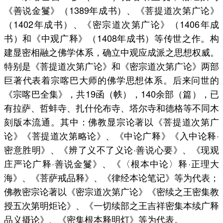
《善说金鬘》（1389年成书）、《菩提道次第广论》
（1402年成书）、《密宗道次第广论》（1406年成
书）和《中观广释》（1408年成书）等传世之作。构
建显密相融之佛学体系，确立中观应成派之思想权威。
特别是《菩提道次第广论》和《密宗道次第广论》两部
巨著代表着宗喀巴大师的佛学思想体系。后来问世的
《宗喀巴全集》，共19函（帙），140余部（篇），已
有拉萨、哲蚌寺、扎什伦布寺、塔尔寺和德格等不同木
刻版本流通。其中：佛教显宗论著以《菩提道次第广
论》《菩提道次第略论》、《中论广释》《入中论释·
密意胜明》、《辨了义不了义论·善说心要》、《现观
庄严论广释·善说金鬘》、《〈根本中论〉释·正理大
海》、《菩萨戒品释》、《律经本论笔记》等为代表；
佛教密宗论著以《密宗道次第广论》《密续之王密集教
授五次第明炬论》、《一切续部之王吉祥密集本续广释
品义摄论》、《密集根本释明灯》等为代表。