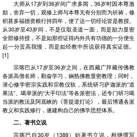
大师从17岁到36岁间广求多闻，36岁时因本尊激
励，舍弃一切，观修上师与本尊无有分别而为祈祷，修
积甚多福德资粮行持四年，便了达一切经论皆是教授。
从30岁至43岁间，不是仅取圣道一面，而是励力显密
全部修持授，不是如那些证得内外共有功德的一分便生
起一分贡高我慢，而是如经教中所说获得真实证德。
[1]
宗喀巴从17岁至36岁之间，在西藏广拜藏传佛教
各派高僧名师，勤奋学习，娴熟佛教显密教理；同时，
潜心修学密宗实践和宗教仪轨，系统研习萨迦派的“道
果法”、噶举派的“大手印法”等各派密法，还专门研习噶
当派的教法及阿底峡的《菩提道灯论》，最后博通各派
教义和实践修行，遂建构自己的佛学思想体系。
二、著书立说
宗喀巴自30岁（1388）始著书立说，相继撰写