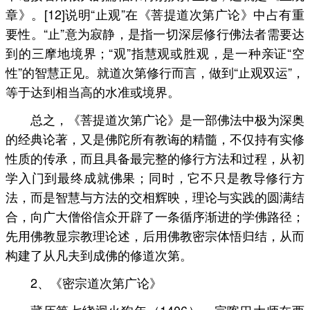
章》。[12]说明“止观”在《菩提道次第广论》中占有重
要性。“止”意为寂静，是指一切深层修行佛法者需要达
到的三摩地境界；“观”指慧观或胜观，是一种亲证“空
性”的智慧正见。就道次第修行而言，做到“止观双运”，
等于达到相当高的水准或境界。
总之，《菩提道次第广论》是一部佛法中极为深奥
的经典论著，又是佛陀所有教诲的精髓，不仅持有实修
性质的传承，而且具备最完整的修行方法和过程，从初
学入门到最终成就佛果；同时，它不只是教导修行方
法，而是智慧与方法的交相辉映，理论与实践的圆满结
合，向广大僧俗信众开辟了一条循序渐进的学佛路径；
先用佛教显宗教理论述，后用佛教密宗体悟归结，从而
构建了从凡夫到成佛的修道次第。
2、《密宗道次第广论》