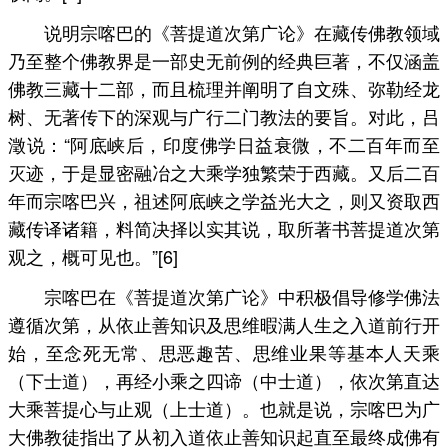
说明宗喀巴的《菩提道次第广论》在藏传佛教领域
乃至整个佛教界是一部史无前例的经典巨著，不仅涵盖
佛教三藏十二部，而且梳理并阐明了自文殊、弥勒经龙
树、无著传下的深观与广行二门教法的要旨。对此，吕
澂说：“阿底峡后，印度佛学日益衰微，不二百年而至
灭迹，于是显密融冶之大乘学独繁荣于西藏。又后二百
年而宗喀巴兴，祖述阿底峡之学益光大之，则又资取西
藏传译诸籍，料简决择以实其说，取所著书菩提道次第
观之，概可见也。”[6]
宗喀巴在《菩提道次第广论》中积极倡导修学佛法
遵循次第，从依止善知识及思维暇满人生之入道前行开
始，至念死无常、思恶趣苦、思维业果等基本人天乘
（下士道），再经小乘之四谛（中士道），依次第直达
大乘菩提心与止观（上士道）。也就是说，宗喀巴为广
大佛教徒指出了从初入道依止善知识起直至最终成佛有