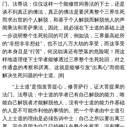
门。法尊说：仅仅这样一个能修世间善法的下士，还是
谈不到真正的佛法，真正的佛法是要厌离整个三界生死
而求出世的个人解脱，和基于个人解脱而解脱他人的声
闻乘法和菩萨乘法，因此，就必须在下士道的基础上进
一步说明整个生死轮回的可厌，例如说，三界最高处所
的“非想非非想处”，也不过八万大劫的享受，而这享受
的本身且是“行苦”，何况劫满还有堕落的危险呢！用这
样地道理使下士学者能够透过三界整个生死轮回，对之
作通盘的考察和厌离。这就是能够引发“出离心”而彻底
解决生死问题的中士道。[8]
“上士道”是指发菩提心，修菩萨行，证大菩提果的
法门。法尊说：中士道的学者已有自己解脱的能力，唯
能自己解脱者才能解脱他人，没有中士道的能力作基础
的人是不可能作利他的事情的。把一个学者由中士道引
入上士道的理由是必须告诉中士：自己之所以要出离三
界，完全是因为自己已经确认在整个生死里，没有哪一