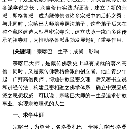
各派学说之长，亲自修行实践为证验，建立了新的宗
派，即格鲁派，成为藏传佛教诸多宗派中的后起之秀；
与此同时，宗喀巴大师培养嗣法弟子，这些弟子后来在
整个藏区建造大型显密宗寺院，建立法脉一统而多途传
承的祖寺群，为推动格鲁派蓬勃发展起到了重要作用。
：宗喀巴；生平；成就；影响
[关键词]
宗喀巴大师，是藏传佛教史上卓有成就的著名高
僧；同时，又是藏传佛教格鲁派的创立者。他自青少年
起，广拜高僧良师，博通佛教显密义理；后又著书立说
和讲经传法，构建显密相融之佛学体系，确立中观应成
派之思想权威。可以说，宗喀巴大师的一生是追求佛教
事业、实现宗教理想的人生。
一、求学生涯
宗喀巴，为尊号，名洛桑札巴，全称宗喀巴·洛桑