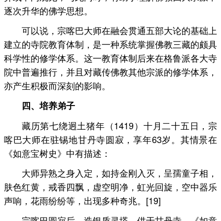
逐次升华的佛学思想。
可以说，宗喀巴大师在融会贯通五部大论的基础上
建立的寺院教育体制，是一种系统掌握佛教三藏的颇具
科学性的修学体系。这一教育体制后来在格鲁派各大寺
院中普遍推行，并且对藏传佛教其他宗派的修学体系，
亦产生积极而深刻的影响。
四、培养弟子
藏历第七绕迥土猪年（1419）十月二十五日，宗
喀巴大师在驻锡地甘丹寺圆寂，享年63岁。其情景在
《如意宝树史》中有描述：
大师异熟之身入定，如持金刚入灭，呈孺童子相，
肤色红黄，戒香四飘，虚空明净，虹光回旋，空中器乐
声响，花雨纷纷等，出现多种奇兆。[19]
宗喀巴圆寂后，造银质灵塔，供于甘丹寺。《如意