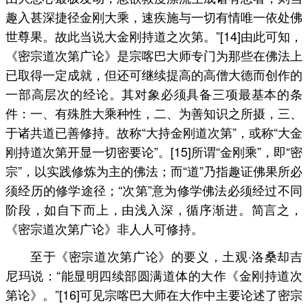
趣入甚深捷径金刚大乘，速疾施与一切有情唯一依处佛
世尊果。故此当说大金刚持道之次第。”[14]由此可知，
《密宗道次第广论》是宗喀巴大师专门为那些在佛法上
已取得一定成就，但还可继续提高的高僧大德而创作的
一部高层次的经论。其对象必须具备三项最基本的条
件：一、有殊胜大乘种性，二、为善知识之所摄，三、
于诸共道已善修持。故称“大持金刚道次第”，或称“大金
刚持道次第开显一切密要论”。[15]所谓“金刚乘”，即“密
宗”，以实践修炼为主的佛法；而“道”乃指趣证佛果所必
须经历的修学途径；“次第”意为修学佛法必须经过不同
阶段，如自下而上，由浅入深，循序渐进。简言之，
《密宗道次第广论》非人人可修持。
至于《密宗道次第广论》的要义，土观·洛桑却吉
尼玛说：“能显明四续部圆满道体的大作《金刚持道次
第论》。”[16]可见宗喀巴大师在大作中主要论述了密宗