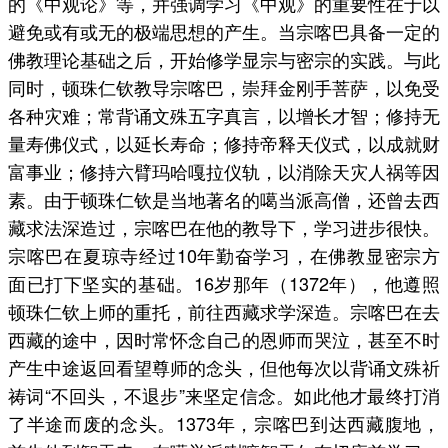
的《中观论》等，并强调学习《中观》的重要性在于以
避免或有或无的极端思想的产生。当宗喀巴具备一定的
佛教理论基础之后，开始修学显宗与密宗的实践。与此
同时，顿珠仁钦教导宗喀巴，崇拜金刚手菩萨，以免受
各种灾难；常背诵文殊五字真言，以增长才智；修持无
量寿佛仪式，以延长寿命；修持帝释天仪式，以成就财
富事业；修持六臂玛哈嘎拉仪轨，以消除天灾人祸等因
素。由于顿珠仁钦是当地著名的噶当派高僧，还曾去西
藏求法深造过，宗喀巴在他的教导下，学习进步很快。
宗喀巴在夏琼寺经过10年勤奋学习，在佛教显密宗方
面已打下坚实的基础。16岁那年（1372年），他遵照
顿珠仁钦上师的重托，前往西藏求学深造。宗喀巴在去
西藏的途中，因时常怀念自己的恩师而哭泣，甚至不时
产生中途返回看望尊师的念头，但他每次以背诵文殊祈
祷词“不回头，不退步”来坚定信念。如此他才最终打消
了半途而废的念头。1373年，宗喀巴到达西藏腹地，