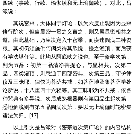
四续（事续、行续、瑜伽续和无上瑜伽续）。对此，吕
澂说：
其说密乘，大体同于灯论，以为六度止观因为显乘
修行阶次，但自显密一贯之义言之，则又属显密相共之
道。由此基础，乃应决定入于密乘，而疾速圆满二种资
粮。其初仍须施供阿阇梨得其欣悦，授之灌顶，而后获
有学法堪任等。此均从阿底峡之说也。至于修学次第，
判为五品：初第一品清净菩提心，与显相共。次第二
品，四类灌顶，则悉通于四部密典。次第三品，守护律
仪及三昧耶。律仪为菩萨共戒，如菩萨地及集菩萨学处
论所说，十八重四十六轻等。其三昧耶为不共戒，依各
种咒典有多异说。次后成熟根器则有第四品生起次第，
悉地解脱则有第五品圆满次第，要以无上瑜伽时轮密集
诸法为归。[17]
以上引文是吕澂对《密宗道次第广论》的内容结构