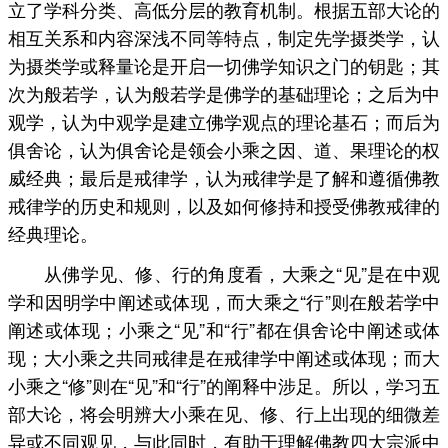
立了学科分类、高低分层的教育机制。根据五部大论的
相互关系和内容深浅不同等特点，制定先学摄类学，认
为摄类学或释量论是开启一切佛学知识之门的钥匙；其
次为般若学，认为般若学是佛学的基础理论；之后为中
观学，认为中观学是建立佛学观点的理论基石；而后为
俱舍论，认为俱舍论是领会小乘之因、道、果理论的权
威经典；最后是戒律学，认为戒律学是了解和遵循佛教
戒律学的历史和规则，以及如何修持和授受佛教戒律的
经典理论。
从佛学见、修、行的角度看，大乘之“见”是在中观
学和因明学中阐述或体现，而大乘之“行”则在般若学中
阐述或体现；小乘之“见”和“行”都在俱舍论中阐述或体
现；大小乘之共同戒律是在戒律学中阐述或体现；而大
小乘之“修”则在“见”和“行”的阐释中涉足。所以，学习五
部大论，将会明辨大小乘在见、修、行上出现的细微差
异或不同观见，与此同时，有助于理解佛教四大宗派中