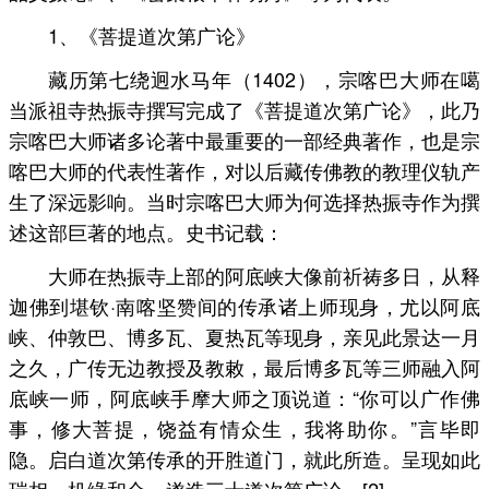
1、《菩提道次第广论》
藏历第七绕迥水马年（1402），宗喀巴大师在噶
当派祖寺热振寺撰写完成了《菩提道次第广论》，此乃
宗喀巴大师诸多论著中最重要的一部经典著作，也是宗
喀巴大师的代表性著作，对以后藏传佛教的教理仪轨产
生了深远影响。当时宗喀巴大师为何选择热振寺作为撰
述这部巨著的地点。史书记载：
大师在热振寺上部的阿底峡大像前祈祷多日，从释
迦佛到堪钦·南喀坚赞间的传承诸上师现身，尤以阿底
峡、仲敦巴、博多瓦、夏热瓦等现身，亲见此景达一月
之久，广传无边教授及教敕，最后博多瓦等三师融入阿
底峡一师，阿底峡手摩大师之顶说道：“你可以广作佛
事，修大菩提，饶益有情众生，我将助你。”言毕即
隐。启白道次第传承的开胜道门，就此所造。呈现如此