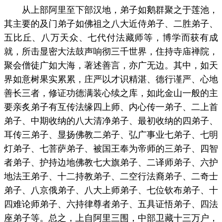
从上部阿里至下部汉地，弟子如鹅群聚之于莲池，
其主要的及门弟子如佛祖之八大近侍弟子、二胜弟子、
五比丘、八万天众、七代付法藏师等，博学而获有成
就，所击显密大法鼓声响彻三千世界，住持寺庙禅院，
聚会僧徒广如大海，著述善言，亦广无边。其中，如天
界如意树果实累累，庄严以才识精湛、德行谨严、心地
善长三者，修证功德满装心续之库，如此金山一般的主
要亲炙弟子有互传法缘四上师、内心传一弟子、二上首
弟子、中期收纳的八大清净弟子、最初收纳的四弟子、
耳传三弟子、显扬佛教二弟子、弘广事业七弟子、七明
灯弟子、七菩萨弟子、被国王奉为帝师的三弟子、四智
者弟子、护持边地佛教七大旗弟子、二译师弟子、六护
地法王弟子、十二持教弟子、二空行法裔弟子、二奇士
弟子、八京俄弟子、八大上师弟子、七位钦布弟子、十
四难论师弟子、六持律尊者弟子、五具证悟弟子、四法
座弟子等。总之，上自阿里三围，中部卫藏十三万户，