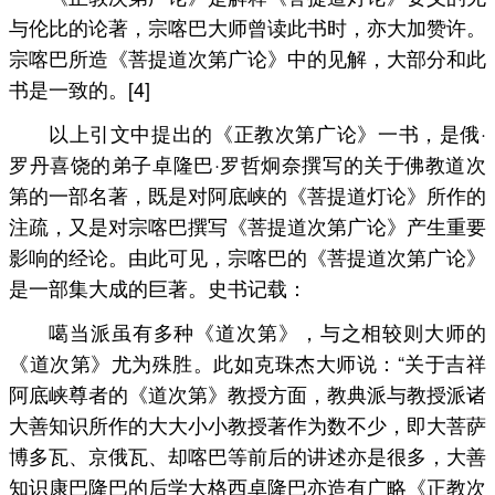
与伦比的论著，宗喀巴大师曾读此书时，亦大加赞许。
宗喀巴所造《菩提道次第广论》中的见解，大部分和此
书是一致的。[4]
以上引文中提出的《正教次第广论》一书，是俄·
罗丹喜饶的弟子卓隆巴·罗哲炯奈撰写的关于佛教道次
第的一部名著，既是对阿底峡的《菩提道灯论》所作的
注疏，又是对宗喀巴撰写《菩提道次第广论》产生重要
影响的经论。由此可见，宗喀巴的《菩提道次第广论》
是一部集大成的巨著。史书记载：
噶当派虽有多种《道次第》，与之相较则大师的
《道次第》尤为殊胜。此如克珠杰大师说：“关于吉祥
阿底峡尊者的《道次第》教授方面，教典派与教授派诸
大善知识所作的大大小小教授著作为数不少，即大菩萨
博多瓦、京俄瓦、却喀巴等前后的讲述亦是很多，大善
知识康巴隆巴的后学大格西卓隆巴亦造有广略《正教次