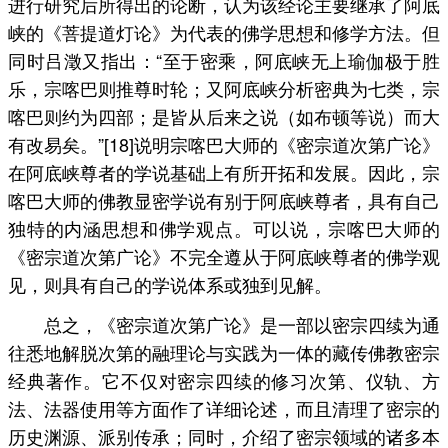
进行研究后所得出的论断，认为该经论主要继承了阿底
峡的《菩提道灯论》为代表的佛学思想和修学方法。但
同时吕澂又指出：“至于密乘，阿底峡无上瑜伽极于胜
乐，宗喀巴则推尊时轮；又阿底峡分析密典为七类，宗
喀巴则约为四部；是皆从后来之说（如布顿等说）而大
有改易矣。”[18]说明宗喀巴大师的《密宗道次第广论》
在阿底峡尊者的学说基础上有所开拓和发展。因此，宗
喀巴大师的佛教显密学说有别于阿底峡尊者，具有自己
独特的内涵思想和佛学观点。可以说，宗喀巴大师的
《密宗道次第广论》不完全遵从于阿底峡尊者的佛学观
见，则具有自己的学说体系或独到见解。
总之，《密宗道次第广论》是一部以密宗四续为通
往悉地解脱次第的融理论与实践为一体的藏传佛教密宗
经典著作。它不仅对密宗四续的修习次第、仪轨、方
法、法器使用等方面作了详细论述，而且清理了密宗的
历史渊源、派别传承；同时，介绍了密宗领域的诸多本