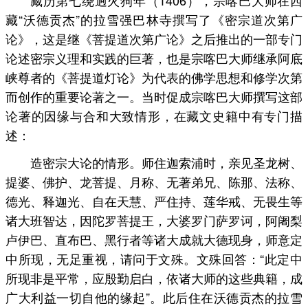
藏历第七绕迥火狗年（1406），宗喀巴大师在西
藏“沃德贡杰”的拉雪强巴林寺撰写了《密宗道次第广
论》，这是继《菩提道次第广论》之后推出的一部专门
论述密宗义理和实践的巨著，也是宗喀巴大师继承阿底
峡尊者的《菩提道灯论》为代表的佛学思想和修学次第
而创作的重要论著之一。当时促成宗喀巴大师撰写这部
论著的因缘与合和大致情形，在藏文史籍中有专门描
述：
造密宗大论的情形。师住迦索浦时，亲见圣龙树、
提婆、佛护、龙菩提、月称、无著弟兄、陈那、法称、
德光、释迦光、自在天慧、严住持、莲华戒、无畏生等
诸大班智达，因陀罗菩提王，大婆罗门萨罗诃，阿阇梨
卢伊巴、直布巴、黑行者等诸大成就大德现身，师意定
中所现，无足重视，请问于文殊。文殊回答：“此定中
所现非是平常，应殷勤启白，依诸大师的这些典籍，成
广大利益一切自他的缘起”。此后住在沃德贡杰的拉雪