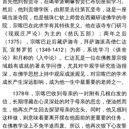
首先他到智贡寺，在噶举派喇嘛智贡仁布切座前学习。
然后，他到贡塘学医，由那里去往第瓦坚寺，这是一座
噶当派寺院，也是顿珠仁钦上师曾在西藏研读佛学的寺
院，宗喀巴在此求学有其特殊意义。他在该寺专门研习
《现观庄严论》为主的《慈氏五部》；两年之后
（1375），宗喀巴赴后藏萨迦寺，拜萨迦派高僧仁达
瓦·宣努罗哲（1349-1412）为师，系统学习《俱舍
论》和月称的《入中论》。仁达瓦是一位在佛教显宗领
域颇有成就的著名学问僧，尤其对中观学研究造诣很
深，在佛学思想上持中观应成派观见，对宗喀巴的学术
成长产生深远影响，成为他一生中最重要的老师之一。
1378年，宗喀巴收到母亲的一封附有几根白发的
信，长期埋藏在心灵深处的对于母亲的思念，便油然而
生，他再次产生回去探望母亲的念头。同时，他又感到
这样做，则意味着要离开摆在他面前的更重要的任务，
在佛教学业上不免半途而废。所以，他再次狠下心发誓