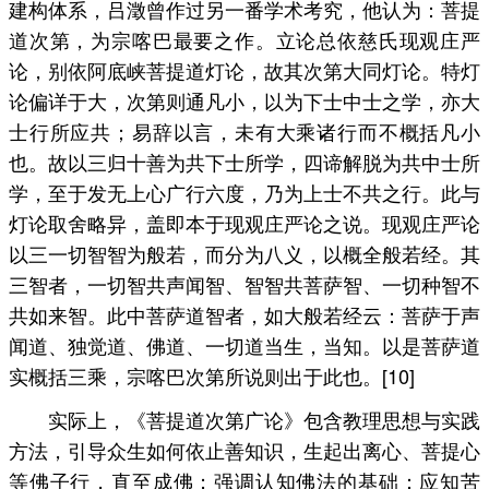
建构体系，吕澂曾作过另一番学术考究，他认为：菩提
道次第，为宗喀巴最要之作。立论总依慈氏现观庄严
论，别依阿底峡菩提道灯论，故其次第大同灯论。特灯
论偏详于大，次第则通凡小，以为下士中士之学，亦大
士行所应共；易辞以言，未有大乘诸行而不概括凡小
也。故以三归十善为共下士所学，四谛解脱为共中士所
学，至于发无上心广行六度，乃为上士不共之行。此与
灯论取舍略异，盖即本于现观庄严论之说。现观庄严论
以三一切智智为般若，而分为八义，以概全般若经。其
三智者，一切智共声闻智、智智共菩萨智、一切种智不
共如来智。此中菩萨道智者，如大般若经云：菩萨于声
闻道、独觉道、佛道、一切道当生，当知。以是菩萨道
实概括三乘，宗喀巴次第所说则出于此也。[10]
实际上，《菩提道次第广论》包含教理思想与实践
方法，引导众生如何依止善知识，生起出离心、菩提心
等佛子行，直至成佛；强调认知佛法的基础：应知苦