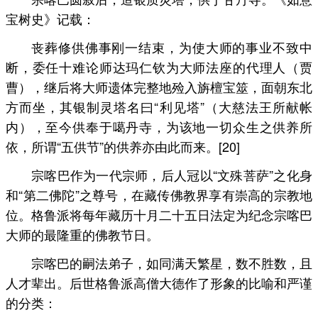
宝树史》记载：
丧葬修供佛事刚一结束，为使大师的事业不致中
断，委任十难论师达玛仁钦为大师法座的代理人（贾
曹），继后将大师遗体完整地殓入旃檀宝筮，面朝东北
方而坐，其银制灵塔名曰“利见塔”（大慈法王所献帐
内），至今供奉于噶丹寺，为该地一切众生之供养所
依，所谓“五供节”的供养亦由此而来。[20]
宗喀巴作为一代宗师，后人冠以“文殊菩萨”之化身
和“第二佛陀”之尊号，在藏传佛教界享有崇高的宗教地
位。格鲁派将每年藏历十月二十五日法定为纪念宗喀巴
大师的最隆重的佛教节日。
宗喀巴的嗣法弟子，如同满天繁星，数不胜数，且
人才辈出。后世格鲁派高僧大德作了形象的比喻和严谨
的分类：