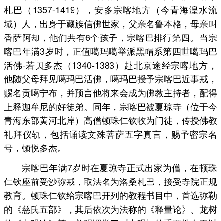
札巴（1357-1419），安多宗喀地方（今青海湟水流
域）人，出身于藏族信佛世家，父亲名鲁本格，母亲叫
香萨阿却，他们共有6个孩子，宗喀巴排行第四。当宗
喀巴年满3岁时，正值噶玛噶举派黑帽系第四世噶玛巴
活佛·若贝多杰（1340-1383）赴北京途经宗喀地方，
他随父母拜见噶玛巴活佛，噶玛巴授予宗喀巴近事戒，
赐名贡噶宁布，并预言他将来会成为佛教主持者，配得
上释迦牟尼的好徒弟。同年，宗喀巴被夏琼寺（位于今
青海东部黄河北岸）高僧顿珠仁钦收为门徒，传授佛教
礼拜仪轨，包括诵读文殊菩萨五字真言，赐予密宗名
号，顿悦多杰。
宗喀巴年满7岁时在夏琼寺正式出家为僧，在顿珠
仁钦座前受沙弥戒，取法名为洛桑札巴，接受寺院正规
教育。顿珠仁钦给宗喀巴开列的教程书目中，首选弥勒
的《慈氏五部》，其后依次为法称的《释量论》、龙树