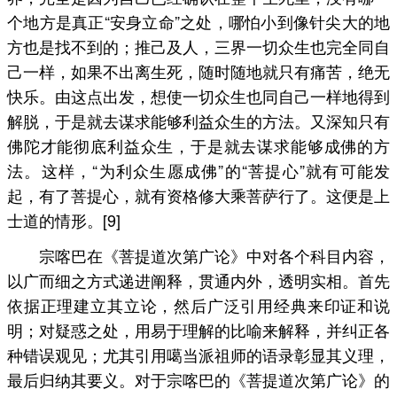
个地方是真正“安身立命”之处，哪怕小到像针尖大的地
方也是找不到的；推己及人，三界一切众生也完全同自
己一样，如果不出离生死，随时随地就只有痛苦，绝无
快乐。由这点出发，想使一切众生也同自己一样地得到
解脱，于是就去谋求能够利益众生的方法。又深知只有
佛陀才能彻底利益众生，于是就去谋求能够成佛的方
法。这样，“为利众生愿成佛”的“菩提心”就有可能发
起，有了菩提心，就有资格修大乘菩萨行了。这便是上
士道的情形。[9]
宗喀巴在《菩提道次第广论》中对各个科目内容，
以广而细之方式递进阐释，贯通内外，透明实相。首先
依据正理建立其立论，然后广泛引用经典来印证和说
明；对疑惑之处，用易于理解的比喻来解释，并纠正各
种错误观见；尤其引用噶当派祖师的语录彰显其义理，
最后归纳其要义。对于宗喀巴的《菩提道次第广论》的