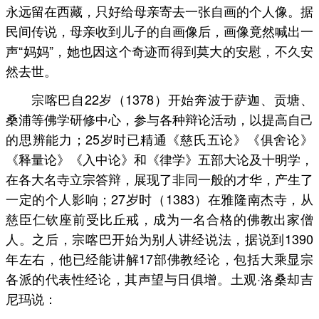
永远留在西藏，只好给母亲寄去一张自画的个人像。据
民间传说，母亲收到儿子的自画像后，画像竟然喊出一
声“妈妈”，她也因这个奇迹而得到莫大的安慰，不久安
然去世。
宗喀巴自22岁（1378）开始奔波于萨迦、贡塘、
桑浦等佛学研修中心，参与各种辩论活动，以提高自己
的思辨能力；25岁时已精通《慈氏五论》《俱舍论》
《释量论》《入中论》和《律学》五部大论及十明学，
在各大名寺立宗答辩，展现了非同一般的才华，产生了
一定的个人影响；27岁时（1383）在雅隆南杰寺，从
慈臣仁钦座前受比丘戒，成为一名合格的佛教出家僧
人。之后，宗喀巴开始为别人讲经说法，据说到1390
年左右，他已经能讲解17部佛教经论，包括大乘显宗
各派的代表性经论，其声望与日俱增。土观·洛桑却吉
尼玛说：