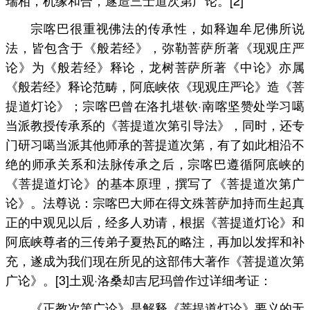
瑞相，机缘和合，遂造三士道次第广论。[2]
宗喀巴很重视佛法的传承性，如释迦牟尼佛所说
法，皆包含于《般若经》，弥勒菩萨所著《现观庄严
论》为《般若经》释论，龙树菩萨所著《中论》亦属
《般若经》释论范畴，阿底峡依《现观庄严论》造《菩
提道灯论》；宗喀巴曾在洛扎堪钦·南喀坚赞处学习噶
当派教授传承系的《菩提道次第引导法》，同时，还专
门研习噶当派其他师承的菩提道次第，有了如此相沿不
绝的师承关系和法脉传承之后，宗喀巴遵循阿底峡的
《菩提道灯论》的基本原理，撰写了《菩提道次第广
论》。法尊说：宗喀巴大师在得文殊菩萨加持而生起真
正的中观见以后，经多人劝请，根据《菩提道灯论》和
阿底峡尊者的三传弟子夏热瓦的略注，再加以发挥和补
充，遂成为我们现在所见的这部伟大著作《菩提道次第
广论》。[3]土观·洛桑却吉尼玛曾作过详细考证：
《正教次第广论》是解释《菩提道灯论》要义的无