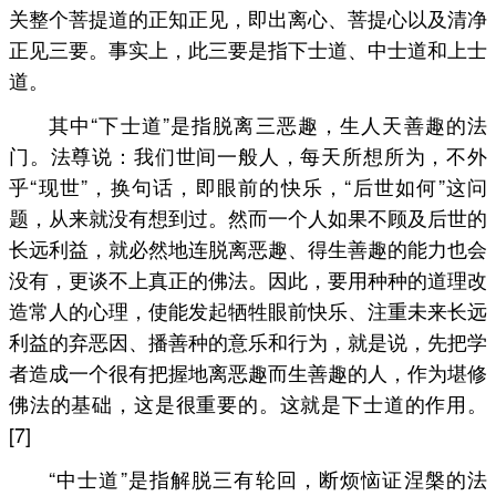
关整个菩提道的正知正见，即出离心、菩提心以及清净
正见三要。事实上，此三要是指下士道、中士道和上士
道。
其中“下士道”是指脱离三恶趣，生人天善趣的法
门。法尊说：我们世间一般人，每天所想所为，不外
乎“现世”，换句话，即眼前的快乐，“后世如何”这问
题，从来就没有想到过。然而一个人如果不顾及后世的
长远利益，就必然地连脱离恶趣、得生善趣的能力也会
没有，更谈不上真正的佛法。因此，要用种种的道理改
造常人的心理，使能发起牺牲眼前快乐、注重未来长远
利益的弃恶因、播善种的意乐和行为，就是说，先把学
者造成一个很有把握地离恶趣而生善趣的人，作为堪修
佛法的基础，这是很重要的。这就是下士道的作用。
[7]
“中士道”是指解脱三有轮回，断烦恼证涅槃的法