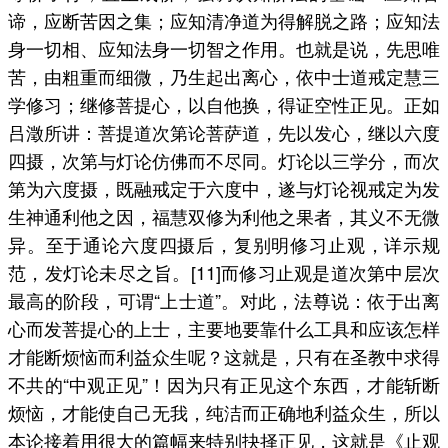
谛，应断苦因之集；应知清净道为得解脱之路；应知法
身一切相、应知法身一切智之作用。也就是说，先思唯
苦，由粗重而细微，乃生起出离心，依中士道戒定慧三
学修习；继修菩提心，以自他换，得证空性正见。正如
吕澂所讲：菩提道次第论菩萨道，先以发心，继以六度
四摄，次第与灯论仿佛而不尽同。灯论以三学分，而次
第为六度摄，既融戒定于六度中，遂与灯论视戒定为发
生神通利他之因，福慧双修为利他之果者，其义不无微
异。至于通论六度四摄后，复别明修习止观，详示规
范，发灯论未尽之旨。[11]而修习止观是道次第中层次
最高的阶段，可谓“上士道”。对此，法尊说：依于出离
心而发菩提心的上士，主要地要靠什么工具和应该怎样
才能断烦恼而利益众生呢？这就是，只有在圣教中求得
不共的“中观正见”！因为只有正见这个东西，才能斩断
烦恼，才能使自己无我，纯洁而正确地利益众生，所以
本论接着用很大的篇幅来特别抉择正见，这就是《止观