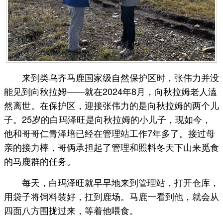
来到类乌齐马鹿国家级自然保护区时，张伟力并没
能见到向秋拉姆——就在2024年8月，向秋拉姆老人溘
然离世。在保护区，迎接张伟力的是向秋拉姆的两个儿
子。25岁的白玛泽旺是向秋拉姆的小儿子，现如今，
他和哥哥仁青泽培已经在管理站工作7年多了。接过母
亲的接力棒，哥俩承担起了管理和照料冬天下山来觅食
的马鹿群的任务。
每天，白玛泽旺就早早地来到管理站，打开仓库，
用袋子将饲料装好，扛到鹿场。马鹿一看到他，就会从
四面八方围拢过来，等着他喂食。