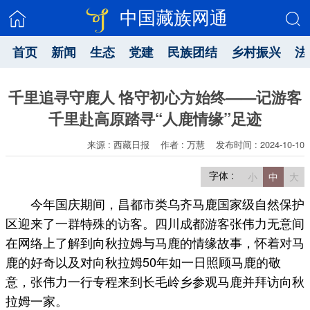
中国藏族网通
首页
新闻
生态
党建
民族团结
乡村振兴
法
千里追寻守鹿人 恪守初心方始终——记游客
千里赴高原踏寻“人鹿情缘”足迹
来源 : 西藏日报
作者 : 万慧
发布时间 : 2024-10-10
字体 :
小
中
大
今年国庆期间，昌都市类乌齐马鹿国家级自然保护
区迎来了一群特殊的访客。四川成都游客张伟力无意间
在网络上了解到向秋拉姆与马鹿的情缘故事，怀着对马
鹿的好奇以及对向秋拉姆50年如一日照顾马鹿的敬
意，张伟力一行专程来到长毛岭乡参观马鹿并拜访向秋
拉姆一家。