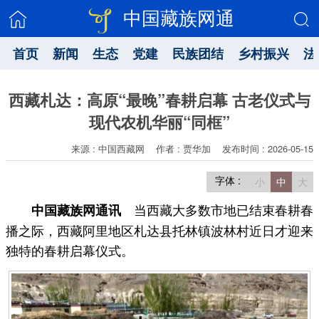
中国藏族网通
首页
新闻
生态
党建
民族团结
乡村振兴
法
西藏札达：高原“最晚”春耕启幕 古老仪式与
现代农机华丽“同框”
来源 : 中国西藏网
作者 : 贾华加
发布时间 : 2026-05-15
字体 :
小
中
大
当西藏大多数市地已结束春耕春
中国藏族网通讯
播之际，西藏阿里地区札达县托林镇波林村近日才迎来
独特的春耕启幕仪式。