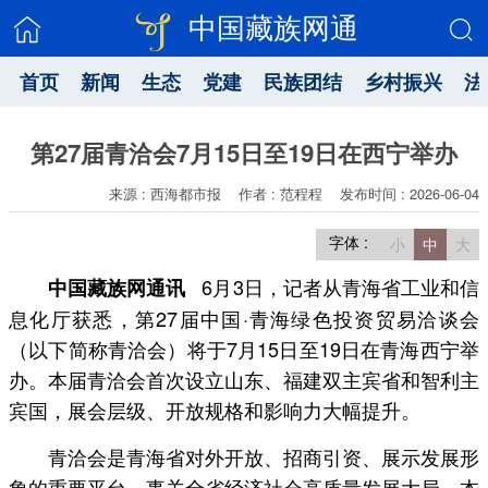
中国藏族网通
首页
新闻
生态
党建
民族团结
乡村振兴
法
第27届青洽会7月15日至19日在西宁举办
来源 : 西海都市报
作者 : 范程程
发布时间 : 2026-06-04
字体 :
小
中
大
6月3日，记者从青海省工业和信
中国藏族网通讯
息化厅获悉，第27届中国·青海绿色投资贸易洽谈会
（以下简称青洽会）将于7月15日至19日在青海西宁举
办。本届青洽会首次设立山东、福建双主宾省和智利主
宾国，展会层级、开放规格和影响力大幅提升。
青洽会是青海省对外开放、招商引资、展示发展形
象的重要平台，事关全省经济社会高质量发展大局。本