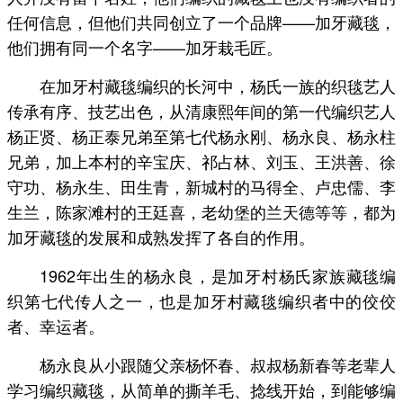
任何信息，但他们共同创立了一个品牌——加牙藏毯，
他们拥有同一个名字——加牙栽毛匠。
在加牙村藏毯编织的长河中，杨氏一族的织毯艺人
传承有序、技艺出色，从清康熙年间的第一代编织艺人
杨正贤、杨正泰兄弟至第七代杨永刚、杨永良、杨永柱
兄弟，加上本村的辛宝庆、祁占林、刘玉、王洪善、徐
守功、杨永生、田生青，新城村的马得全、卢忠儒、李
生兰，陈家滩村的王廷喜，老幼堡的兰天德等等，都为
加牙藏毯的发展和成熟发挥了各自的作用。
1962年出生的杨永良，是加牙村杨氏家族藏毯编
织第七代传人之一，也是加牙村藏毯编织者中的佼佼
者、幸运者。
杨永良从小跟随父亲杨怀春、叔叔杨新春等老辈人
学习编织藏毯，从简单的撕羊毛、捻线开始，到能够编