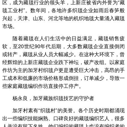
区，成为藏毯行业的领头羊，上新庄被省内外誉为“藏
毯工业村”。数年间，各地许多织毯企业如雨后春笋般
兴起，天津、山东、河北等地的机织地毯大量涌入藏毯
市场。
随着藏毯在人们生活中的日益满足，藏毯销售疲
软，至20世纪90年代后期，大多数藏毯企业直接倒闭
或转产，藏毯从业人员大幅减少。在这种大环境下，曾
经辉煌的上新庄藏毯企业跌下神坛，破产改组。以家庭
作坊为主的加牙村织毯户更是遭受巨大冲击，高昂的手
工成本和低廉的市场价格形成倒挂，订单减少，导致一
些家庭藏毯编织作坊直接停工停产。
杨永良，加牙藏族织毯技艺的守护者
加牙村素有“织毯村”的美誉。各个历史时期都涌现
出一些编织技能娴熟、口碑良好的藏毯编织艺人，很多
人并没有留下名姓，他们编织的藏毯上也没有编织者的