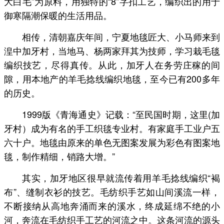
大白毛”为原料，用独特的“8”字扣工艺，编织出的用于
御寒隔潮保暖的生活用品。
相传，清朝嘉庆年间，宁夏地毯匠大、小马师来到
湟中加牙村，当地马、杨两家拜其为技师，学习栽毛毯
编织技艺，尽得真传。从此，加牙人在务劳庄稼的间
隙，用本地产的羊毛捻线编织地毯，至今已有200多年
的历史。
1999版《青海通史》记载：“至民国时期，这里(加
牙村）成为有名的手工织毯专业村。有家庭手工业户五
六十户。地毯由原来的单色无图案发展为彩色有图案地
毯，制作精细，销路大增。”
其实，加牙地区很早就流传着用羊毛捻线编织“褐
布”、缝制衣衫的技艺。毛纺织手艺如山间溪流一样，
不断接纳从高地奔涌而来的溪水，终成延绵不绝的小
河，奔流在毛纺织手工艺的河流之中。这条河流的源头