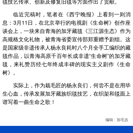
毯技艺传承、创新及修复旧毯等方面作出了贡献。
临近完稿时，笔者在《西宁晚报》上看到一则消
息：3月11日，在北京举行的电视剧《生命树》创作座
谈会上，一块来自青海的加牙藏毯《三江源生态》作为
高规格文化礼物，被青海省委宣传部郑重赠予剧组。这
是国家级非遗传承人杨永良耗时八个月全手工编织的藏
毯作品，以青海高原千百年长成非遗“生命树”的加牙藏
毯，来礼赞历经七年终成丰碑的现实主义剧作《生命
树》。
实际上，作为栽毛匠的杨永良们，何尝不是在用毕
生心血，传承发展加牙藏族织毯技艺，在织架和毯面上
谱写着一曲生命之歌！
编辑 : 加毛吉