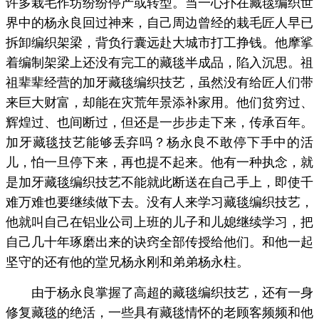
许多栽毛作坊纷纷停产或转型。当一心扑在藏毯编织世
界中的杨永良回过神来，自己周边曾经的栽毛匠人早已
拆卸编织架梁，背负行囊远赴大城市打工挣钱。他摩挲
着编制架梁上还没有完工的藏毯半成品，陷入沉思。祖
祖辈辈经营的加牙藏毯编织技艺，虽然没有给匠人们带
来巨大财富，却能在灾荒年景添补家用。他们贫穷过、
辉煌过、也间断过，但还是一步步走下来，传承百年。
加牙藏毯技艺能够丢弃吗？杨永良不敢停下手中的活
儿，怕一旦停下来，再也提不起来。他有一种执念，就
是加牙藏毯编织技艺不能就此断送在自己手上，即使千
难万难也要继续做下去。没有人来学习藏毯编织技艺，
他就叫自己在铝业公司上班的儿子和儿媳继续学习，把
自己几十年琢磨出来的诀窍全部传授给他们。和他一起
坚守的还有他的堂兄杨永刚和弟弟杨永柱。
由于杨永良掌握了高超的藏毯编织技艺，还有一身
修复藏毯的绝活，一些具有藏毯情怀的老顾客频频和他