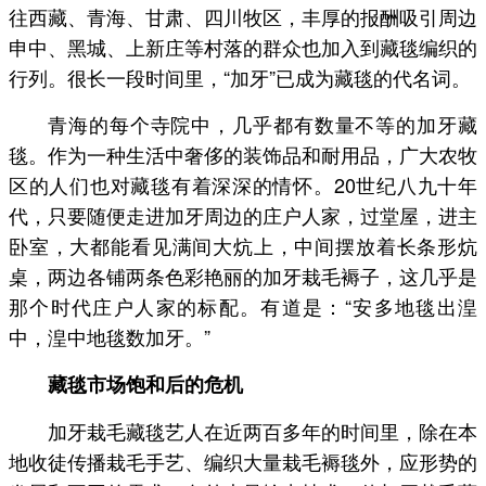
往西藏、青海、甘肃、四川牧区，丰厚的报酬吸引周边
申中、黑城、上新庄等村落的群众也加入到藏毯编织的
行列。很长一段时间里，“加牙”已成为藏毯的代名词。
青海的每个寺院中，几乎都有数量不等的加牙藏
毯。作为一种生活中奢侈的装饰品和耐用品，广大农牧
区的人们也对藏毯有着深深的情怀。20世纪八九十年
代，只要随便走进加牙周边的庄户人家，过堂屋，进主
卧室，大都能看见满间大炕上，中间摆放着长条形炕
桌，两边各铺两条色彩艳丽的加牙栽毛褥子，这几乎是
那个时代庄户人家的标配。有道是：“安多地毯出湟
中，湟中地毯数加牙。”
藏毯市场饱和后的危机
加牙栽毛藏毯艺人在近两百多年的时间里，除在本
地收徒传播栽毛手艺、编织大量栽毛褥毯外，应形势的