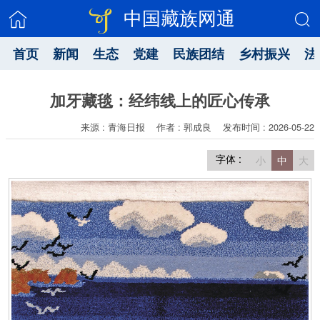
中国藏族网通
首页
新闻
生态
党建
民族团结
乡村振兴
法
加牙藏毯：经纬线上的匠心传承
来源 : 青海日报
作者 : 郭成良
发布时间 : 2026-05-22
字体 :
小
中
大