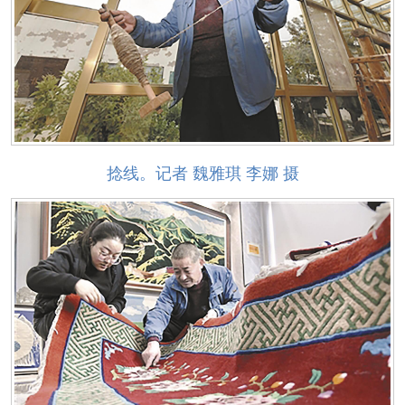
捻线。记者 魏雅琪 李娜 摄