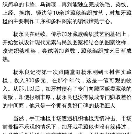
织简单的卡垫、马褥毯，再到能独立完成洗毛、染线、
上经、挽缯、锁边等10余道藏毯编织技艺，对加牙藏
毯的主要制作工序和多种图案的编织谙熟于心。
杨永良在延续、传承加牙藏族编织技艺的基础上，
开始尝试设计现代元素与民族图案相结合的图案纹样，
改进织毯机架，尝试增加道数，藏毯编织技艺日渐成
熟。
杨永良记得第一次跟随堂哥杨永刚到玉树售卖藏
毯，收入800多元。在那个年代，这是一笔可观的收
入。从那儿以后，加牙村便有了专门向藏区贩卖藏毯的
商贩，即使报酬丰厚，杨永良也没有做成专门赚取差价
的中间商，他只是一个拥有良好口碑的栽毛匠人。
当然，手工地毯市场遭遇机织地毯无情冲击、市场
前景极不乐观的情况下，加牙栽毛藏毯也没有躲得过，