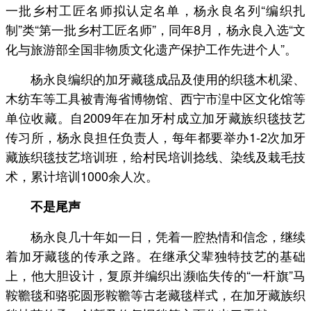
一批乡村工匠名师拟认定名单，杨永良名列“编织扎
制”类“第一批乡村工匠名师”，同年8月，杨永良入选“文
化与旅游部全国非物质文化遗产保护工作先进个人”。
杨永良编织的加牙藏毯成品及使用的织毯木机梁、
木纺车等工具被青海省博物馆、西宁市湟中区文化馆等
单位收藏。自2009年在加牙村成立加牙藏族织毯技艺
传习所，杨永良担任负责人，每年都要举办1-2次加牙
藏族织毯技艺培训班，给村民培训捻线、染线及栽毛技
术，累计培训1000余人次。
不是尾声
杨永良几十年如一日，凭着一腔热情和信念，继续
着加牙藏毯的传承之路。在继承父辈独特技艺的基础
上，他大胆设计，复原并编织出濒临失传的“一杆旗”马
鞍韂毯和骆驼圆形鞍韂等古老藏毯样式，在加牙藏族织