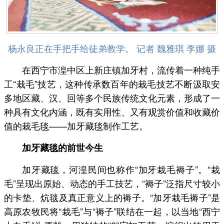
杨永良正在手把手给徒弟教学。 记者 魏雅琪 李娜 摄
在西宁市湟中区上新庄镇加牙村，流传着一种纯手
工“栽毛”技艺，这种传承数百年的栽毛技艺不断汲取安
多地区藏、汉、回等多个民族传统文化元素，形成了一
种具有文化内涵，既有实用性、又有观赏价值和收藏价
值的栽毛毯——加牙藏毯制作工艺。
加牙藏毯的前世今生
加牙藏毯，河湟民间也称作“加牙栽毛褥子”。“栽
毛”呈现出原始、动态的手工技艺，“褥子”泛指尺寸较小
的卡垫、炕毯及真正意义上的褥子。“加牙栽毛褥子”是
高原农牧民将“栽毛”与“褥子”联结在一起，以当地“西宁