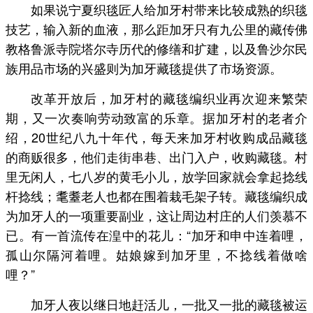
如果说宁夏织毯匠人给加牙村带来比较成熟的织毯
技艺，输入新的血液，那么距加牙只有九公里的藏传佛
教格鲁派寺院塔尔寺历代的修缮和扩建，以及鲁沙尔民
族用品市场的兴盛则为加牙藏毯提供了市场资源。
改革开放后，加牙村的藏毯编织业再次迎来繁荣
期，又一次奏响劳动致富的乐章。据加牙村的老者介
绍，20世纪八九十年代，每天来加牙村收购成品藏毯
的商贩很多，他们走街串巷、出门入户，收购藏毯。村
里无闲人，七八岁的黄毛小儿，放学回家就会拿起捻线
杆捻线；耄耋老人也都在围着栽毛架子转。藏毯编织成
为加牙人的一项重要副业，这让周边村庄的人们羡慕不
已。有一首流传在湟中的花儿：“加牙和申中连着哩，
孤山尔隔河着哩。姑娘嫁到加牙里，不捻线着做啥
哩？”
加牙人夜以继日地赶活儿，一批又一批的藏毯被运