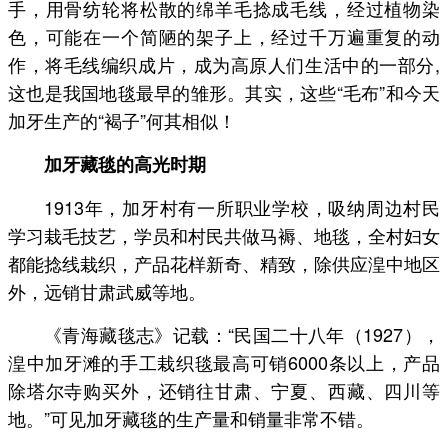
手，用骨纺轮将松散的绵羊毛捻成毛线，经过植物染
色，可能在一个简陋的架子上，经过千万遍重复的动
作，将毛线编织成片，成为高原人们生活中的一部分,
这也是我国地毯最早的雏形。其实，这些“毛布”和今天
加牙生产的“褐子”何其相似！
加牙藏毯的高光时期
1913年，加牙村有一所职业学校，吸纳周边村民
学习栽毛技艺，学员和村民共做马褥、地毯，全村妇女
都能捻线栽织，产品花样新奇、精致，除供应湟中地区
外，远销甘肃武威等地。
《青海藏毯志》记载：“民国二十八年（1927），
湟中加牙滩的手工栽织毯最高可销6000条以上，产品
除塔尔寺购买外，还销往甘肃、宁夏、西藏、四川等
地。”可见加牙藏毯的生产量和销量非常不错。