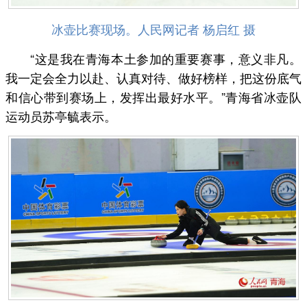
冰壶比赛现场。人民网记者 杨启红 摄
“这是我在青海本土参加的重要赛事，意义非凡。
我一定会全力以赴、认真对待、做好榜样，把这份底气
和信心带到赛场上，发挥出最好水平。”青海省冰壶队
运动员苏亭毓表示。