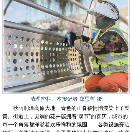
清理护栏。本报记者 郑思哲 摄
秋雨润泽高原大地，青色的山脊被悄悄浸染上了梨
黄。街道上，斑斓的花卉簇拥着“双节”的喜庆，城市的
每一个角落都洋溢着欢乐祥和的氛围——各类设施亮洁