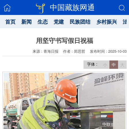
中国藏族网通
首页
新闻
生态
党建
民族团结
乡村振兴
法
用坚守书写假日祝福
来源 : 青海日报
作者 : 郑思哲
发布时间 : 2025-10-03
字体 :
小
中
大