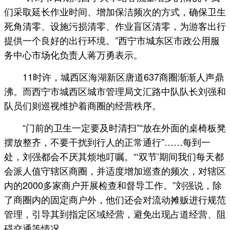
们采取延长作业时间、增加保洁频次的方式，确保卫生
死角清零、设施污损清零、作业盲区清零，为游客出行
提供一个良好的出行环境。”西宁市城东区市政公用服
务中心市场化负责人蒋万勇表示。
11时许，城西区海湖新区唐道637商圈渐渐人声鼎
沸。而西宁市城西区城市管理局文汇路中队队长刘强和
队员们则巡视维护着商圈的经营秩序。
“门前的卫生一定要及时清扫”“放在外面的桌椅板凳
摆放整齐，不要干扰到行人的正常通行”……每到一
处，刘强都会不厌其烦地叮嘱。“‘双节’期间我们每天都
会派人值守辖区商圈，并适度增加巡查的频次，对辖区
内的2000多家商户开展检查和督导工作。”刘强说，除
了商圈内的固定商户外，他们还会对流动摊贩进行规范
管理，引导其到指定区域经营，避免出现占道经营、阻
碍交通等情况。