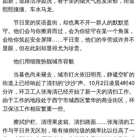
如新，道路洁净如洗，巷子里的烟火气愈发浓郁，街道
熙熙攘攘、车水马龙。
节日里的笑语盈街，却也离不开一群人的默默坚
守。他们会与你擦肩而过，会为你驻守在某一个角落，
会给你筑起安全屏障……平日里，他们的辛劳或许并不
显眼，但在此刻却显得尤为珍贵。
他们用细致扮靓城市容貌
当暮色尚未褪去，城市灯火依旧明亮，静谧空旷的
街道上已经响起了清扫的“沙沙”声。10月2日凌晨4时40
分许，环卫工人张海清已经开始了新一天的清扫工作。
由于工作的地段处于西宁市城西区繁华的商业街区，环
卫保洁工作相应繁重一些。
擦拭护栏、清理果皮箱、清扫路面……张海清的工
作与平日并无区别，唯有倾倒垃圾的频率比以往高了一