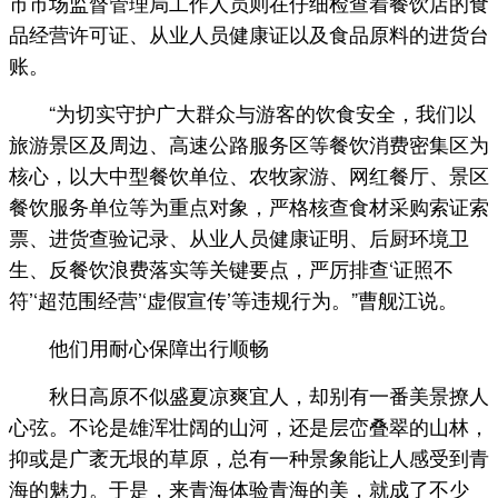
市市场监督管理局工作人员则在仔细检查着餐饮店的食
品经营许可证、从业人员健康证以及食品原料的进货台
账。
“为切实守护广大群众与游客的饮食安全，我们以
旅游景区及周边、高速公路服务区等餐饮消费密集区为
核心，以大中型餐饮单位、农牧家游、网红餐厅、景区
餐饮服务单位等为重点对象，严格核查食材采购索证索
票、进货查验记录、从业人员健康证明、后厨环境卫
生、反餐饮浪费落实等关键要点，严厉排查‘证照不
符’‘超范围经营’‘虚假宣传’等违规行为。”曹舰江说。
他们用耐心保障出行顺畅
秋日高原不似盛夏凉爽宜人，却别有一番美景撩人
心弦。不论是雄浑壮阔的山河，还是层峦叠翠的山林，
抑或是广袤无垠的草原，总有一种景象能让人感受到青
海的魅力。于是，来青海体验青海的美，就成了不少