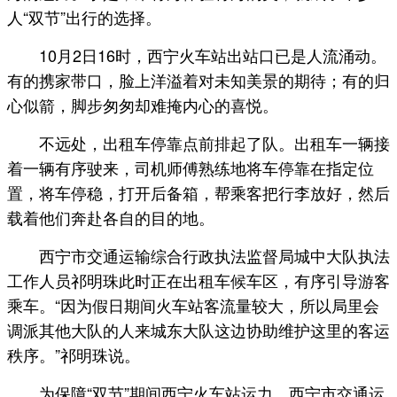
人“双节”出行的选择。
10月2日16时，西宁火车站出站口已是人流涌动。
有的携家带口，脸上洋溢着对未知美景的期待；有的归
心似箭，脚步匆匆却难掩内心的喜悦。
不远处，出租车停靠点前排起了队。出租车一辆接
着一辆有序驶来，司机师傅熟练地将车停靠在指定位
置，将车停稳，打开后备箱，帮乘客把行李放好，然后
载着他们奔赴各自的目的地。
西宁市交通运输综合行政执法监督局城中大队执法
工作人员祁明珠此时正在出租车候车区，有序引导游客
乘车。“因为假日期间火车站客流量较大，所以局里会
调派其他大队的人来城东大队这边协助维护这里的客运
秩序。”祁明珠说。
为保障“双节”期间西宁火车站运力，西宁市交通运