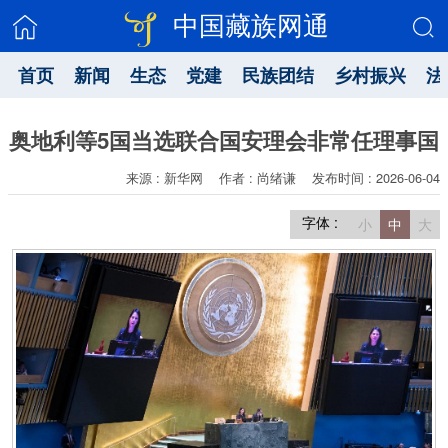
中国藏族网通
首页
新闻
生态
党建
民族团结
乡村振兴
法
奥地利等5国当选联合国安理会非常任理事国
来源 : 新华网
作者 : 尚绪谦
发布时间 : 2026-06-04
字体 :
小
中
大