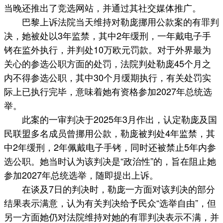
当晚还推出了竞选网站，并通过其社交媒体推广。
巴黎上诉法院当天维持对勒庞挪用公款案的有罪判
决，她被处以3年监禁，其中2年缓刑，一年戴电子手
铐在监外执行，并判处10万欧元罚款。对于外界最为
关心的参选公职方面的处罚，法院判处勒庞45个月之
内不得参选公职，其中30个月缓期执行，有关处罚实
际上已执行完毕，意味着她有资格参加2027年总统选
举。
此案的一审判决于2025年3月作出，认定勒庞及国
民联盟多名成员曾挪用公款，勒庞被判处4年监禁，其
中2年缓刑，2年佩戴电子手铐，同时还被禁止5年内参
选公职。她当时认为该判决是“政治性”的，旨在阻止她
参加2027年总统选举，随即提出上诉。
在谈及7日的判决时，勒庞一方面对该判决的部分
结果表示满意，认为有关判决给予民众“选举自由”，但
另一方面她仍对法院维持对她的有罪判决表示不满，并