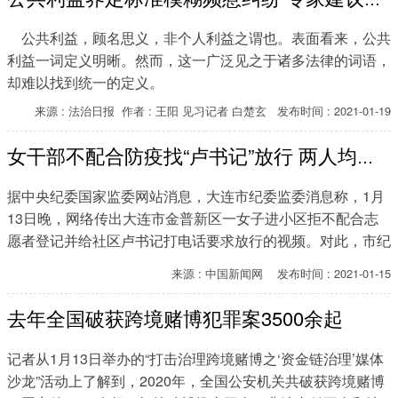
公共利益，顾名思义，非个人利益之谓也。表面看来，公共
利益一词定义明晰。然而，这一广泛见之于诸多法律的词语，
却难以找到统一的定义。
来源 : 法治日报 作者 : 王阳 见习记者 白楚玄 发布时间 : 2021-01-19
女干部不配合防疫找“卢书记”放行 两人均被处分！
据中央纪委国家监委网站消息，大连市纪委监委消息称，1月
13日晚，网络传出大连市金普新区一女子进小区拒不配合志
愿者登记并给社区卢书记打电话要求放行的视频。对此，市纪
委监委立即责成金普新区纪检监察工委进行核查，并要求实事
来源 : 中国新闻网 发布时间 : 2021-01-15
求是、依规依纪依法处置。经查，该女子为金普新区友谊街道
办事处副主任王琛明，卢书记为金普新区友谊街道康乐社区党
去年全国破获跨境赌博犯罪案3500余起
委副书记卢宪宝，网络反映问题属实。
记者从1月13日举办的“打击治理跨境赌博之‘资金链治理’媒体
沙龙”活动上了解到，2020年，全国公安机关共破获跨境赌博