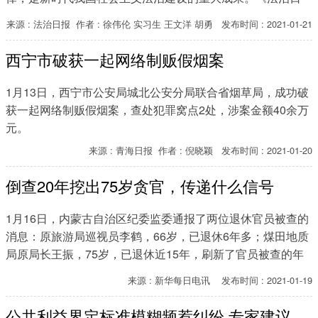
报》记者梳理了从新年的第一个工作日开始，北京市各级法院
来源 : 法治日报 作者 : 徐伟伦 实习生 王文洋 胡勇 发布时间 : 2021-01-21
陆续宣判的一批不同民事情形下首例适用民法典的案件，以期
通过法院判决，以案释法，更具象地了解民法典。
西宁市破获一起网络制贩假烟案
1月13日，西宁市公安局城北公安分局联合省烟草局，成功破
获一起网络制贩假烟案，查处犯罪窝点2处，涉案金额40余万
元。
来源 : 青海日报 作者 : 倪晓颖 发布时间 : 2021-01-20
倒查20年挖出75岁贪官，传递什么信号
1月16日，内蒙古自治区纪委监委通报了两位退休官员被查的
消息：原旅游局巡视员李鹤，66岁，已退休6年多；煤田地质
局原局长王振，75岁，已退休近15年，刷新了官员被查的年
龄纪录。媒体梳理发现，十九大以来，退休官员被查的案例大
来源 : 新华每日电讯 发布时间 : 2021-01-19
幅增加，有的办完退休手续同年就被查，有的退休18年仍难
逃问责。
公共利益界定标准模糊频惹纠纷 专家建议界定内涵拧紧公共利益闸门